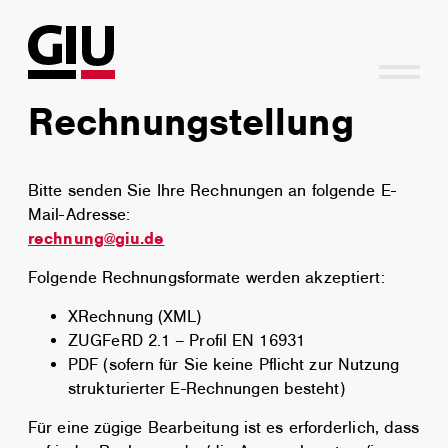
Z
Z
u
u
m
m
I
H
n
a
Rechnungstellung
h
u
a
p
l
t
Bitte senden Sie Ihre Rechnungen an folgende E-
t
m
Mail-Adresse:
e
rechnung@giu.de
n
ü
Folgende Rechnungsformate werden akzeptiert:
XRechnung (XML)
ZUGFeRD 2.1 – Profil EN 16931
PDF (sofern für Sie keine Pflicht zur Nutzung
strukturierter E-Rechnungen besteht)
Für eine zügige Bearbeitung ist es erforderlich, dass