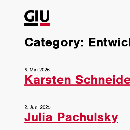
Z
Z
u
u
m
m
I
H
n
a
Category:
Entwic
h
u
a
p
l
t
t
m
e
5. Mai 2026
n
Karsten Schneide
ü
2. Juni 2025
Julia Pachulsky