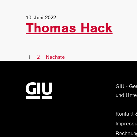
10. Juni 2022
Thomas Hack
S
1
2
Nächste
e
i
t
GIU - Ges
e
und Unt
n
n
Kontakt 
u
m
Impress
m
Rechnung